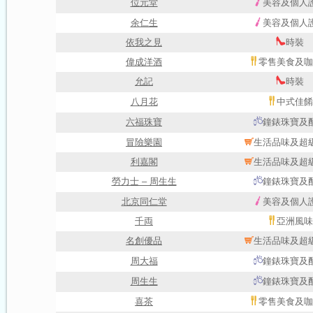
位元堂
美容及個人
余仁生
美容及個人
依我之見
時裝
偉成洋酒
零售美食及咖
允記
時裝
八月花
中式佳餚
六福珠寶
鐘錶珠寶及
冒險樂園
生活品味及超
利嘉閣
生活品味及超
勞力士 – 周生生
鐘錶珠寶及
北京同仁堂
美容及個人
千両
亞洲風味
名創優品
生活品味及超
周大福
鐘錶珠寶及
周生生
鐘錶珠寶及
喜茶
零售美食及咖