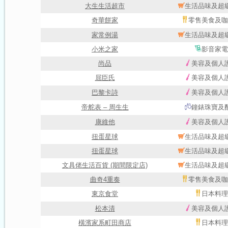
大生生活超市
生活品味及超
奇華餅家
零售美食及咖
家常例湯
生活品味及超
小米之家
影音家電
尚品
美容及個人
屈臣氏
美容及個人
巴黎卡詩
美容及個人
帝舵表 – 周生生
鐘錶珠寶及
康維他
美容及個人
扭蛋星球
生活品味及超
扭蛋星球
生活品味及超
文具佬生活百貨 (期間限定店)
生活品味及超
曲奇4重奏
零售美食及咖
東京食堂
日本料理
松本清
美容及個人
橫濱家系町田商店
日本料理