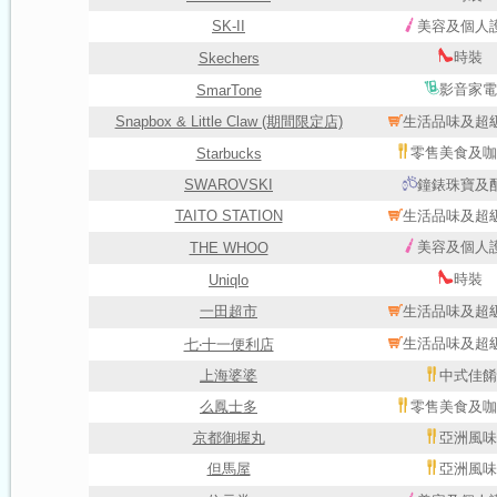
SK-II
美容及個人
時裝
Skechers
影音家電
SmarTone
Snapbox & Little Claw (期間限定店)
生活品味及超
零售美食及咖
Starbucks
SWAROVSKI
鐘錶珠寶及
TAITO STATION
生活品味及超
美容及個人
THE WHOO
時裝
Uniqlo
一田超市
生活品味及超
生活品味及超
七‧十一便利店
上海婆婆
中式佳餚
么鳳士多
零售美食及咖
京都御握丸
亞洲風味
但馬屋
亞洲風味