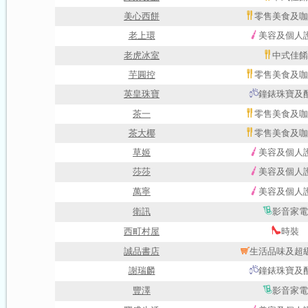
美心西餅
零售美食及咖
老上環
美容及個人
老虎冰室
中式佳餚
芋圓控
零售美食及咖
英皇珠寶
鐘錶珠寶及
茶一
零售美食及咖
茶大椰
零售美食及咖
草姬
美容及個人
莎莎
美容及個人
萬寧
美容及個人
衛訊
影音家電
西町村屋
時裝
誠品書店
生活品味及超
謝瑞麟
鐘錶珠寶及
豐澤
影音家電