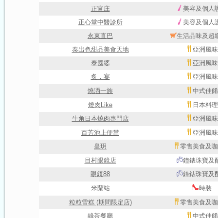
正官庄
美容及個人
正心堂中醫診所
美容及個人
永東直巴
生活品味及超
泰出色甜品美食天地
亞洲風味
泰國婆
亞洲風味
炙．宴
亞洲風味
燒洒一族
中式佳餚
燒肉Like
日本料理
牛角日本燒肉專門店
亞洲風味
百芳池上便當
亞洲風味
皇玥
零售美食及咖
目村眼鏡店
鐘錶珠寶及
眼鏡88
鐘錶珠寶及
米蘭站
時裝
粒粒雪糕 (期間限定店)
零售美食及咖
綠茶餐廳
中式佳餚