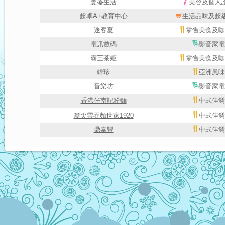
豐盛生活
美容及個人
超卓A+教育中心
生活品味及超
迷客夏
零售美食及咖
電訊數碼
影音家電
霸王茶姬
零售美食及咖
韓珍
亞洲風味
音樂坊
影音家電
香港仔南記粉麵
中式佳餚
麥奀雲吞麵世家1920
中式佳餚
鼎泰豐
中式佳餚