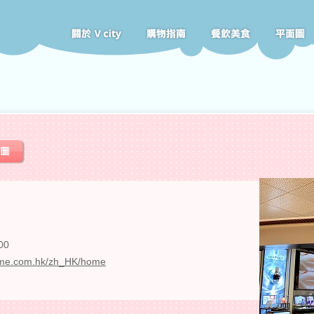
00
me.com.hk/zh_HK/home