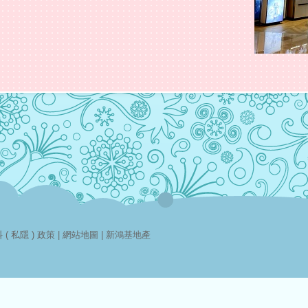
( 私隱 ) 政策
|
網站地圖
|
新鴻基地產