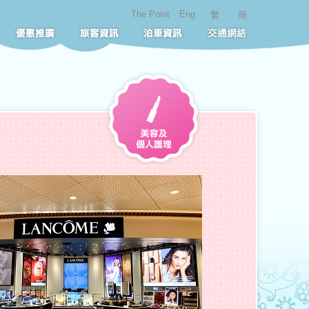
The Point
Eng
繁
簡