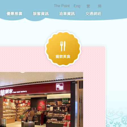
The Point
Eng
繁
簡