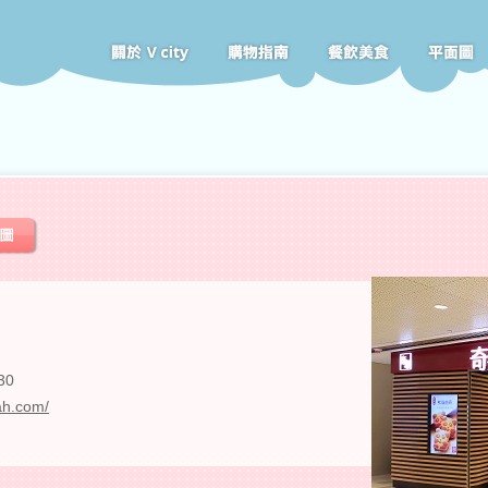
30
h.com/