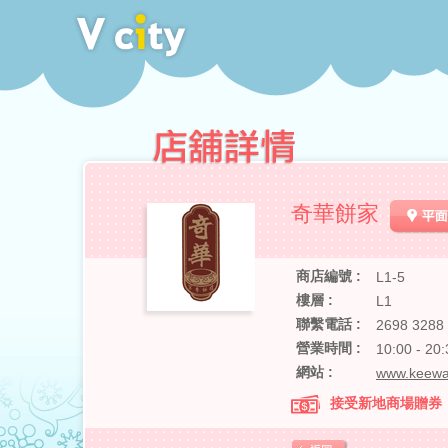
奇華餅家
商店編號 :
L1-5
樓層 :
L1
聯繫電話 :
2698 3288
營業時間 :
10:00 - 20:
網站 :
www.keewa
接受新地商場贈券