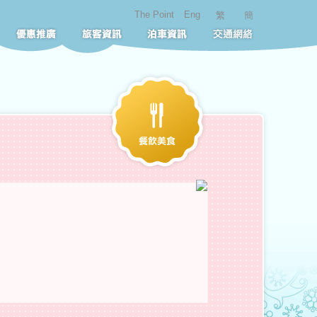
The Point
Eng
繁
簡