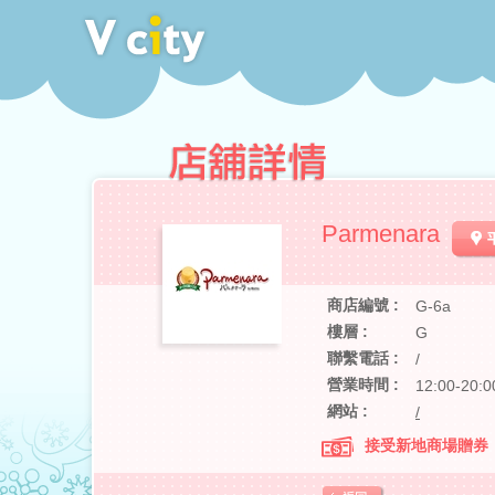
Parmenara
商店編號 :
G-6a
樓層 :
G
聯繫電話 :
/
營業時間 :
12:00-20:0
網站 :
/
接受新地商場贈券