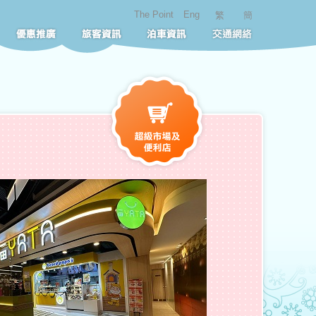
The Point
Eng
繁
簡