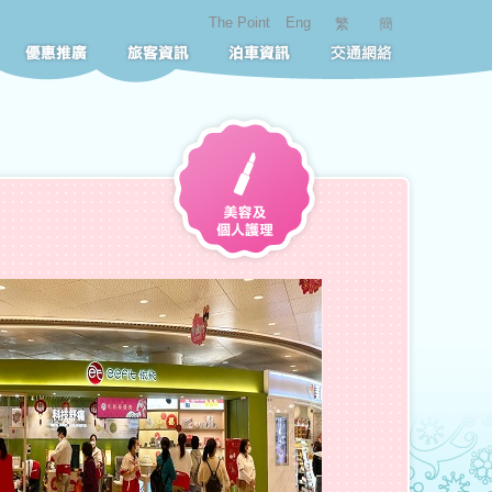
The Point
Eng
繁
簡