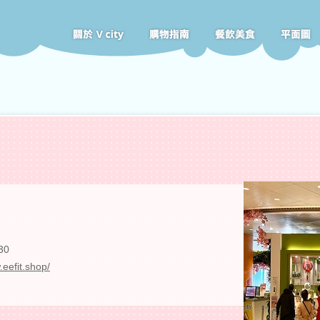
30
.eefit.shop/