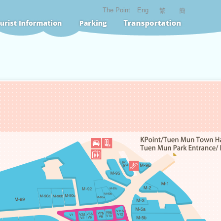
The Point
Eng
繁
簡