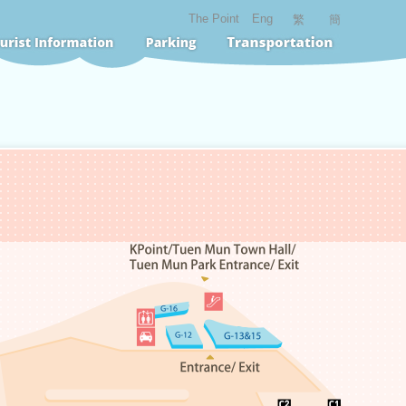
The Point
Eng
繁
簡